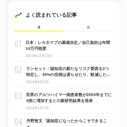
よく読まれている記事
月
週
日本：レカネマブの薬価決定／自己負担は年間
14万円程度
2023年12月13日
ランセット：認知症の新たなリスク要因を2つ
特定し、45%の症例は遅らせたり、軽減したり
できる可能性があると提言しています。
2024年8月1日
世界のアルツハイマー病患者数が2050年までに
3倍に増加するとの新研究結果を発表
2022年1月7日
丹野智文「認知症になったからこそできるこ
と」