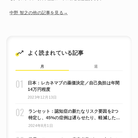
中野 智之の他の記事を見る→
よく読まれている記事
月
週
日本：レカネマブの薬価決定／自己負担は年間
14万円程度
2023年12月13日
ランセット：認知症の新たなリスク要因を2つ
特定し、45%の症例は遅らせたり、軽減したり
できる可能性があると提言しています。
2024年8月1日