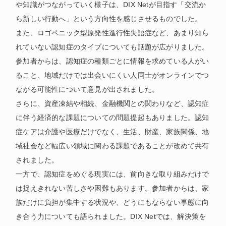
や知識がつながっていく様子は、DIX Netが目指す「交流か
ら新しい行動へ」という方向性を感じさせるものでした。
また、ロゴペニック型原発性進行性失語症など、あまり知ら
れていない認知症のタイプについても話題が広がりました。
参加者からは、認知症の種類ごとに情報を求めている人がい
ること、地域だけでは出会いにくい人同士がオンラインでつ
ながる可能性について意見が出されました。
さらに、資産凍結や相続、金融機関との関わりなど、認知症
に伴う経済的な課題についての問題提起もありました。認知
症ケアは介護や医療だけでなく、生活、財産、家族関係、地
域社会など幅広い領域に関わる課題であることが改めて共有
されました。
一方で、認知症をめぐる現実には、前向きな取り組みだけで
は捉えきれない苦しさや困難もあります。参加者からは、家
族だけに負担が集中する状況や、どうにもならない事態に向
き合う力についても語られました。DIX Netでは、解決策を