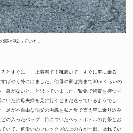
波の跡が残っていた。
るとすぐに、「上着着て！靴履いて、すぐに車に乗る
はすばやく外に出ました。伯母の家は海まで
30
ｍくらいの
い、急がないと、と思っていました。緊張で携帯を持つ手
屋にいた伯母夫婦を見に行くとまだ迷っているようでし
け、足が不自由な伯父の両脇を私と母で支え車に乗り込み
などの入ったバッグ、目についたペットボトルのお茶とお
ちていて、道沿いのブロック塀の上の方が一部、壊れてい