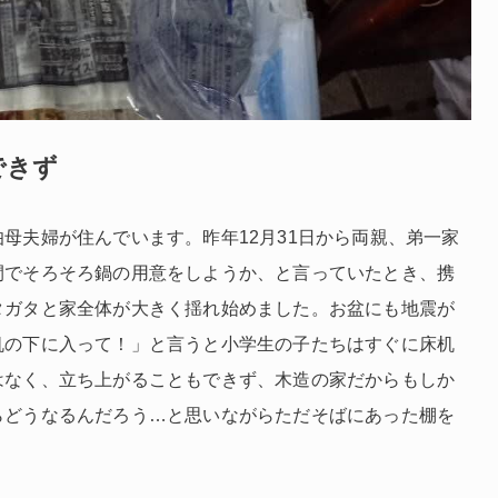
できず
伯母夫婦が住んでいます。昨年
12
月
31
日から両親、弟一家
間でそろそろ鍋の用意をしようか、と言っていたとき、携
タガタと家全体が大きく揺れ始め
ました。
お盆にも地震が
机の下に入って！」と言うと小学生の子たちはすぐに床机
はなく、立ち上がることもできず、木造の家だからもしか
らどうなるんだろう
…
と思いながらただそばにあった棚を