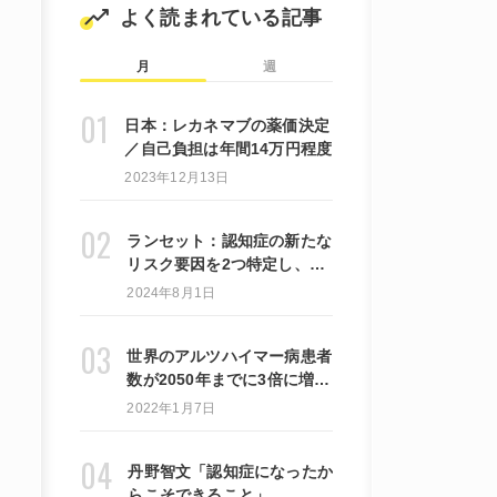
よく読まれている記事
月
週
日本：レカネマブの薬価決定
／自己負担は年間14万円程度
2023年12月13日
ランセット：認知症の新たな
リスク要因を2つ特定し、
45%の症例は遅らせたり、軽
2024年8月1日
減したりできる可能性がある
と提言しています。
世界のアルツハイマー病患者
数が2050年までに3倍に増加
するとの新研究結果を発表
2022年1月7日
丹野智文「認知症になったか
らこそできること」