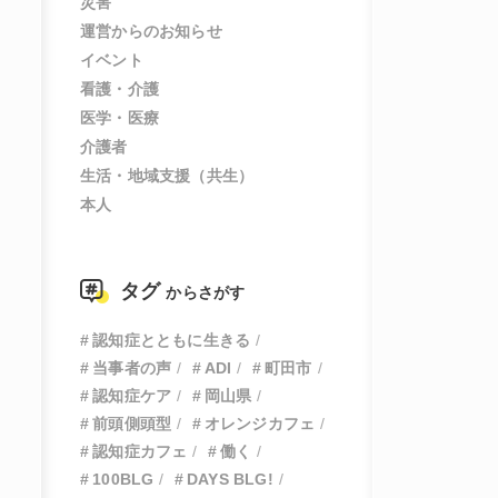
災害
運営からのお知らせ
イベント
看護・介護
医学・医療
介護者
生活・地域支援（共生）
本人
タグ
からさがす
認知症とともに生きる
当事者の声
ADI
町田市
認知症ケア
岡山県
前頭側頭型
オレンジカフェ
認知症カフェ
働く
100BLG
DAYS BLG!