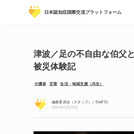
日本認知症国際交流プラットフォーム
津波／足の不自由な伯父
被災体験記
介護者
災害
生活・地域支援（共生）
編集委員会（スタッフ）／Staff 01
2024年1月26日