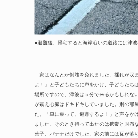
●避難後、帰宅すると海岸沿いの道路には津
家はなんとか倒壊を免れました。揺れが収ま
よ！」と子どもたちに声をかけ、子どもたち
場所ですので、津波は５分で来るかもしれな
が震え心臓はドキドキしていました。別の部
た。「車に乗って、避難するよ！」と声をか
ました。そのとき持って出たのは携帯と財布
菓子、バナナだけでした。家の前には瓦が落