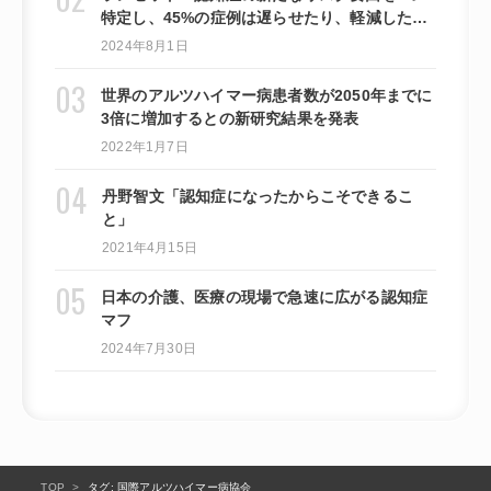
特定し、45%の症例は遅らせたり、軽減したり
できる可能性があると提言しています。
2024年8月1日
世界のアルツハイマー病患者数が2050年までに
3倍に増加するとの新研究結果を発表
2022年1月7日
丹野智文「認知症になったからこそできるこ
と」
2021年4月15日
日本の介護、医療の現場で急速に広がる認知症
マフ
2024年7月30日
TOP
タグ: 国際アルツハイマー病協会