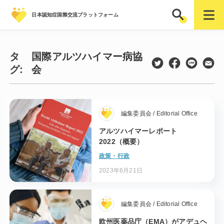
日本認知症国際交流プラットフォーム
タ
国際アルツハイマー病協
グ:
会
編集委員会 / Editorial Office
アルツハイマーレポート
2022（概要）
政策・行政
2023年6月21日
編集委員会 / Editorial Office
欧州医薬品庁（EMA）がアデュヘ