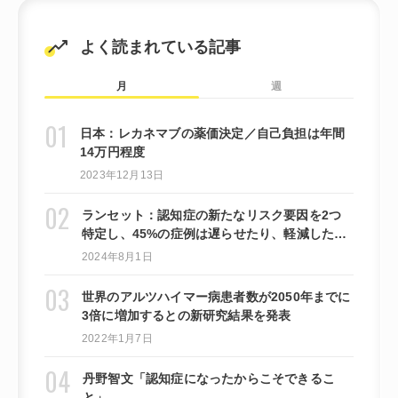
よく読まれている記事
月
週
日本：レカネマブの薬価決定／自己負担は年間
14万円程度
2023年12月13日
ランセット：認知症の新たなリスク要因を2つ
特定し、45%の症例は遅らせたり、軽減したり
できる可能性があると提言しています。
2024年8月1日
世界のアルツハイマー病患者数が2050年までに
3倍に増加するとの新研究結果を発表
2022年1月7日
丹野智文「認知症になったからこそできるこ
と」