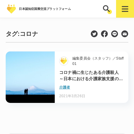
日本認知症国際交流プラットフォーム
タグ:
コロナ
編集委員会（スタッフ）／Staff
01
コロナ禍に生じたある介護殺人
～日本における介護家族支援の課
題～
介護者
2021年3月26日